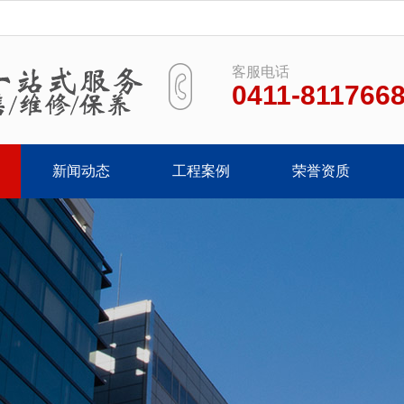
客服电话
0411-811766
新闻动态
工程案例
荣誉资质