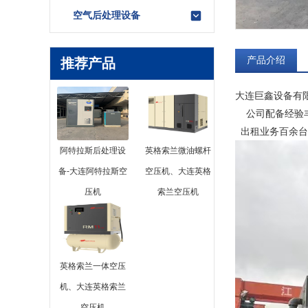
空气后处理设备
产品介绍
推荐产品
大连巨鑫设备有
公司配备经验丰
出租业务百余台空
阿特拉斯后处理设
英格索兰微油螺杆
备-大连阿特拉斯空
空压机、大连英格
压机
索兰空压机
英格索兰一体空压
机、大连英格索兰
空压机