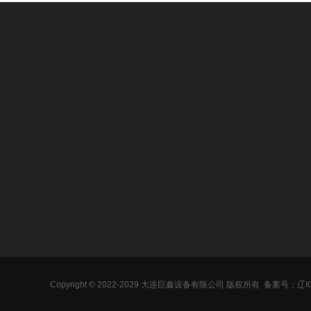
关于我们
产品中心
新闻动态
公司简介
英格索兰螺空压机
行业新闻
加入我们
螺杆空压机
企业新闻
销售网络
空压机租赁业务
常见问答
设备维修保养
Copyright © 2022-2029 大连巨鑫设备有限公司 版权所有
备案号：
辽I
空压机备件