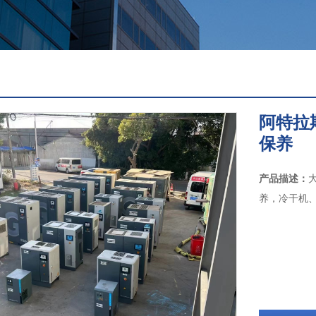
阿特拉
保养
产品描述：
养，冷干机