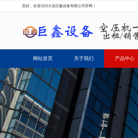
您好，欢迎访问大连巨鑫设备有限公司官网！
网站首页
关于我们
产品中心