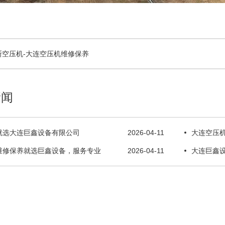
拉斯空压机-大连空压机维修保养
新闻
就选大连巨鑫设备有限公司
2026-04-11
大连空压
维修保养就选巨鑫设备，服务专业
2026-04-11
大连巨鑫