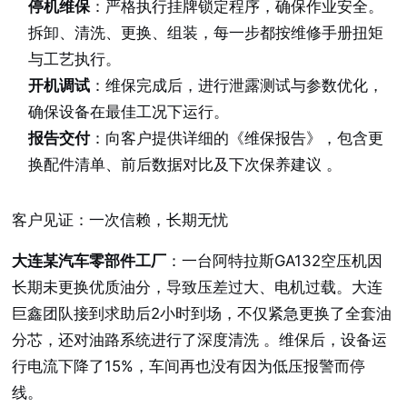
停机维保
：严格执行挂牌锁定程序，确保作业安全。
拆卸、清洗、更换、组装，每一步都按维修手册扭矩
与工艺执行。
开机调试
：维保完成后，进行泄露测试与参数优化，
确保设备在最佳工况下运行。
报告交付
：向客户提供详细的《维保报告》，包含更
换配件清单、前后数据对比及下次保养建议
。
客户见证：一次信赖，长期无忧
大连某汽车零部件工厂
：一台阿特拉斯GA132空压机因
长期未更换优质油分，导致压差过大、电机过载。大连
巨鑫团队接到求助后2小时到场，不仅紧急更换了全套油
分芯，还对油路系统进行了深度清洗
。维保后，设备运
行电流下降了15%，车间再也没有因为低压报警而停
线。