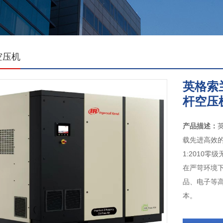
空压机
英格索
杆空压
产品描述：
英
载先进高效的混
1:2010
在严苛环境
品、电子等
本。