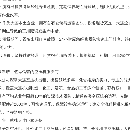
硬：所有出租设备均经过专业检测、定期保养与性能调试，选用优质机型，
与作业效率。
应：作为大连本土企业，拥有自有仓储与运输团队，设备现货充足，大连全
不到位导致的工期延误或生产中断。
保：租赁期间，设备出现任何故障，24小时应急维修团队快速上门排查、
赁无忧”。
隐形消费：坚持诚信经营，租赁报价清晰透明，根据机型、租期、用量精准
业靠谱，值得信赖的空压机服务商
限公司深耕大连空压机出租、出售领域多年，凭借雄厚的实力、专业的服
家，覆盖大连机械制造、化工、建筑、食品加工等多个领域，获得客户一
拥有平均从业年限超10年的资深技术团队，精通各类空压机的选型、安装
用配件超2000种，可快速调配，保障设备稳定运行；建立全流程标准化
范，全程透明可控。
出售，就找大连巨鑫设备
购全新空压机、性价比二手空压机，还是短期租赁、长期租赁空压机，大