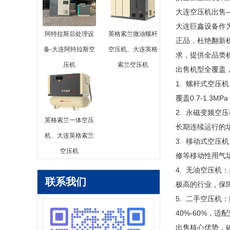
大连空压机出售
大连巨鑫设备作
阿特拉斯后处理设
英格索兰微油螺杆
正品，杜绝翻新
备-大连阿特拉斯空
空压机、大连英格
求，提供全品类
压机
索兰空压机
出售机型全覆盖
1. 螺杆式空压
覆盖0.7-1.
2. 永磁变频空
英格索兰一体空压
长期连续运行的
机、大连英格索兰
3. 移动式空
空压机
修等移动性用气
4. 无油空压机
联系我们
极高的行业，保
5. 二手空压机
40%-60%，
出售核心优势，