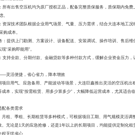
障：所有出售空压机均为原厂授权正品，配备完整质保服务，质保期内免费
虑。
型：资深技术团队根据企业用气场景、气量、压力需求，结合大连本地工况特
与采购成本。
服务：提供上门勘测、方案设计、设备配送、安装调试、操作培训、售后维
现“采购即能用”。
式：支持全款、分期付款、金融贷款等多种付款方式，缓解企业资金压力，
——灵活便捷，省心省力，降本增效
期项目用气、应急备用、产能波动等场景，大连巨鑫推出灵活的空压机出
等成本，实现“按需租赁、用多少算多少”，大幅降低运营成本，尤其适合
适配各类需求
、月租、季租、长期租赁等多种模式，可根据项目工期、用气规模灵活调
效。无论是1天的应急抢修，还是1年以上的长期项目，均能提供定制化租
全程无忧省心