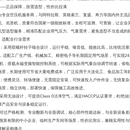
——正品保障，按需选型，性价比拉满
为专业空压机服务商，与阿特拉斯、英格索兰、复盛、寿力等国内外主流
机、劣质机，质量符合国家一级能效标准，全程可追溯、可查验，让企业
机型选型服务，精准匹配企业用气压力、气量需求，避免选型不当造成的
，适配全行业需求
机：采用双螺杆转子啮合设计，运行平稳、噪音低、能效比高，比传统活塞式空压
3MPa，适配工厂生产线、机械加工、精密电子等长期固定用气场景，可实现
压机：搭载永磁变频智能控制系统，可根据实际用气量自动调节转速，省电率
场景，长期使用可节省大量电费成本，广泛应用于大连化工、食品加工等
压机：便携灵活、转场便捷，无需固定安装，可快速投入户外作业，无惧复
场景，独立供电，部署快速，保障施工高效推进。
：采用无油设计，可提供Class 0洁净空气，满足HACCP认证要求，
障产品安全与设备稳定运行。
：经过严格检测、专业翻新与全面调试，核心部件性能达标，与全新设备差距
适配预算有限的中小企业、临时生产车间等场景，性价比突出，兼顾实用性
破解采购痛点