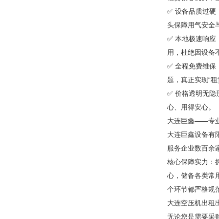
✅ 设备品质过
头保障用气安全
✅ 本地极速响
用，杜绝因设备
✅ 全程免费维
题，真正实现“租
✅ 价格透明无
心、用得安心。
大连巨鑫——专
大连巨鑫设备有
服务企业数百余
核心保障实力：
心，储备各类常
个环节都严格规
大连空压机出租
无论您是需要采