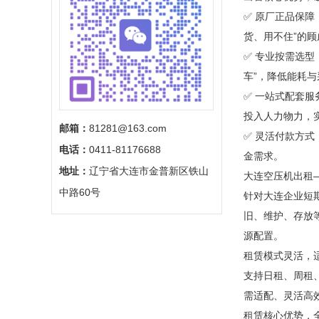
✅ 原厂正品保
货、用不住”的顾
✅ 专业按需选
车”，降低能耗
✅ 一站式配套
投入人力物力，实
邮箱：
81281@163.com
✅ 灵活付款方
电话：
0411-81176688
金需求。
地址：
辽宁省大连市金普新区铁山
大连空压机出租
中路60号
针对大连企业短
旧、维护、存放
源配置。
租赁模式灵活，
支持日租、周租
需适配、灵活高
租赁核心优势，