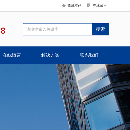
收藏本站
在线留言
88
在线留言
解决方案
联系我们