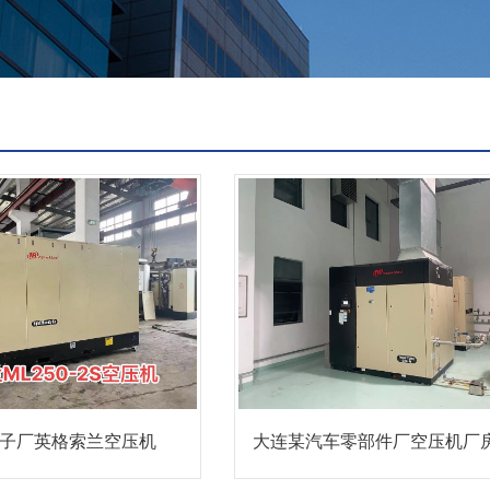
子厂英格索兰空压机
大连某汽车零部件厂空压机厂