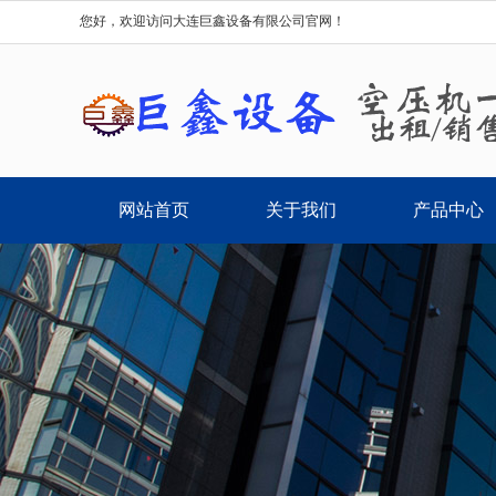
您好，欢迎访问大连巨鑫设备有限公司官网！
网站首页
关于我们
产品中心