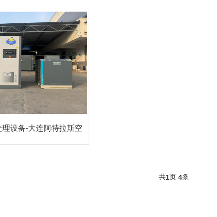
维修保养
处理设备-大连阿特拉斯空
压机
共
页
条
1
4