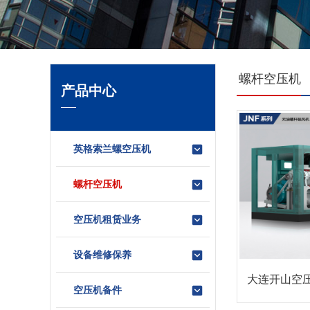
螺杆空压机
产品中心
英格索兰螺空压机
螺杆空压机
空压机租赁业务
设备维修保养
大连开山空
空压机备件